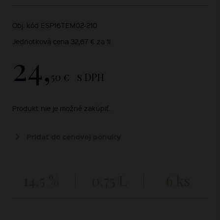
Obj. kód ESP16TEM02-210
Jednotková cena 32,67 € za 1l
24,
50 €
s DPH
Produkt nie je možné zakúpiť.
Pridať do cenovej ponuky
14,5 %
0,75 L
6 ks