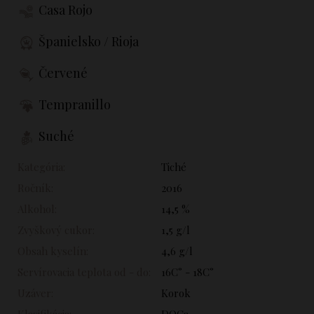
Casa Rojo
Španielsko / Rioja
Červené
Tempranillo
Suché
Kategória:
Tiché
Ročník:
2016
Alkohol:
14,5 %
Zvyškový cukor:
1,5 g/l
Obsah kyselín:
4,6 g/l
Servírovacia teplota od - do:
16C° - 18C°
Uzáver:
Korok
Klasifikácia:
DOCa