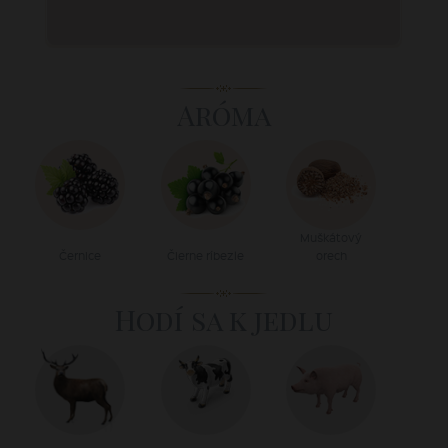
Aróma
Muškátový
Černice
Čierne ríbezle
orech
Hodí sa k jedlu