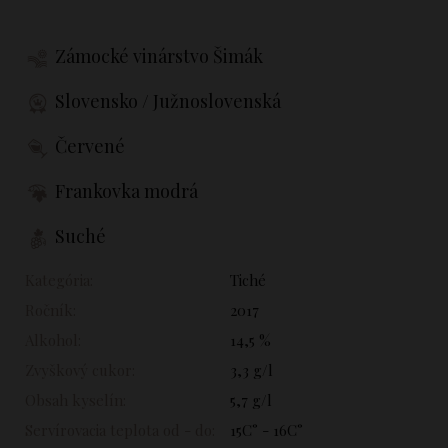
Zámocké vinárstvo Šimák
Slovensko / Južnoslovenská
Červené
Frankovka modrá
Suché
Kategória:
Tiché
Ročník:
2017
Alkohol:
14,5 %
Zvyškový cukor:
3,3 g/l
Obsah kyselín:
5,7 g/l
Servírovacia teplota od - do:
15C° - 16C°