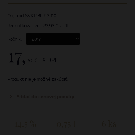
Obj. kód SVK17BFR12-110
Jednotková cena 22,93 € za 1l
Ročník:
17,
20 €
s DPH
Produkt nie je možné zakúpiť.
Pridať do cenovej ponuky
14,5 %
0,75 L
6 ks