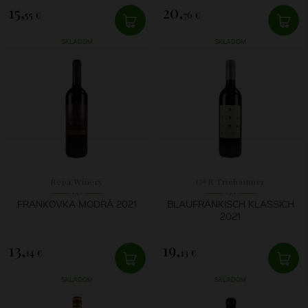
15,
20,
55 €
76 €
SKLADOM
SKLADOM
Repa Winery
G+R Triebaumer
FRANKOVKA MODRÁ 2021
BLAUFRÄNKISCH KLASSICH
2021
13,
19,
14 €
13 €
SKLADOM
SKLADOM