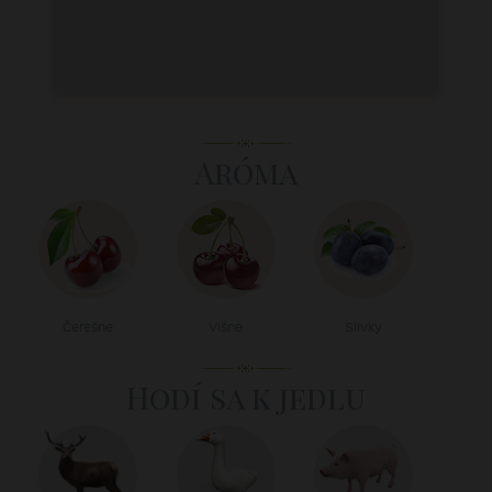
Aróma
Čerešne
Višne
Slivky
Hodí sa k jedlu