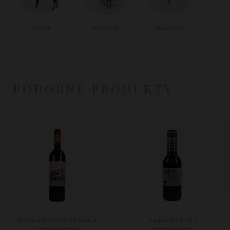
Divina
Husacina
Bravčové
Podobné produkty
Zámocké vinárstvo Šimák
Karpatská Perla