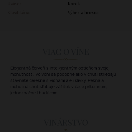
Uzáver:
Korok
Klasifikácia:
Výber z hrozna
VIAC O VÍNE
Elegantná červeň s inteligentným odtieňom svojej
mohutnosti. Vo vôni sa podobne ako v chuti striedajú
šťavnaté čerešne s višňami ale i slivky. Pekná a
mohutná chuť sľubuje zážitok v čase prítomnom,
jednoznačne i budúcom.
VINÁRSTVO