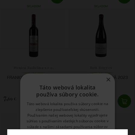
SKLADOM
SKLADOM
Pivnica Radošina s.r.o.
Bott Frigyes
FRANKOVKA MODRÁ 2023
FRANKOVKA MODRÁ 2023
×
Táto webová lokalita
používa súbory cookie.
7,
29,
69 €
73 €
Táto webová lokalita používa súbory cookie na
zlepšenie používateľskej skúsenosti.
SKLADOM
SKLADOM
Používaním našej webovej lokality vyjadrujete
súhlas s používaním všetkých súborov cookie v
súlade s našimi zásadami používania súborov
cookie.
Prečítať viac