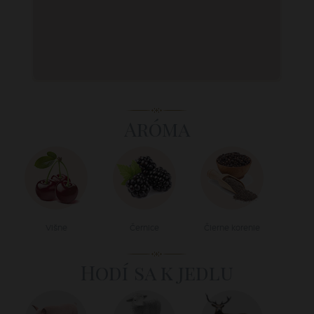
Aróma
Višne
Černice
Čierne korenie
Hodí sa k jedlu