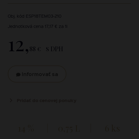
Obj. kód ESP18TEM03-210
Jednotková cena 17,17 € za 1l
12,
88 €
s DPH
Informovať sa
Pridať do cenovej ponuky
14 %
0,75 L
6 ks