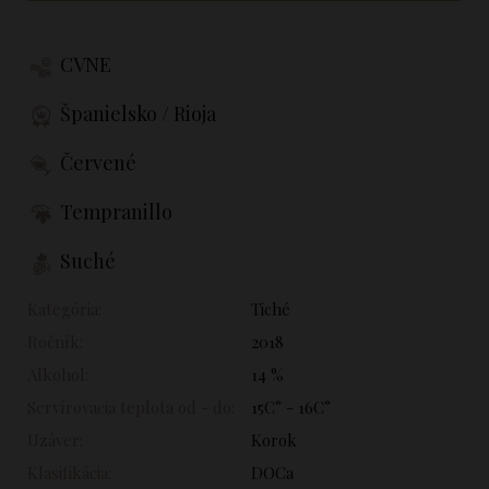
CVNE
Španielsko / Rioja
Červené
Tempranillo
Suché
Kategória:
Tiché
Ročník:
2018
Alkohol:
14 %
Servírovacia teplota od - do:
15C° - 16C°
Uzáver:
Korok
Klasifikácia:
DOCa