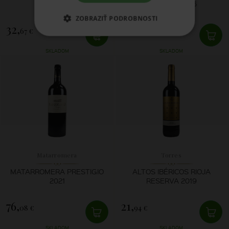
RESERVA 2016
ZOBRAZIŤ PODROBNOSTI
32,
39,
67 €
59 €
SKLADOM
SKLADOM
Matarromera
Torres
MATARROMERA PRESTIGIO
ALTOS IBÉRICOS RIOJA
2021
RESERVA 2019
76,
21,
08 €
94 €
SKLADOM
SKLADOM