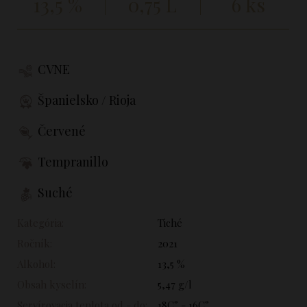
13,5 %
0,75 L
6 ks
CVNE
Španielsko / Rioja
Červené
Tempranillo
Suché
Kategória:
Tiché
Ročník:
2021
Alkohol:
13,5 %
Obsah kyselín:
5,47 g/l
Servírovacia teplota od - do:
18C° - 16C°