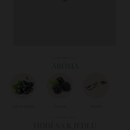
Aróma
Čierne ríbezle
Černice
Vanilka
Hodí sa k jedlu