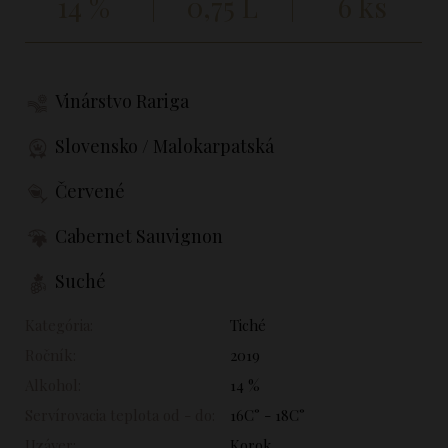
14 %
0,75 L
6 ks
Vinárstvo Rariga
Slovensko / Malokarpatská
Červené
Cabernet Sauvignon
Suché
Kategória:
Tiché
Ročník:
2019
Alkohol:
14 %
Servírovacia teplota od - do:
16C° - 18C°
Uzáver:
Korok