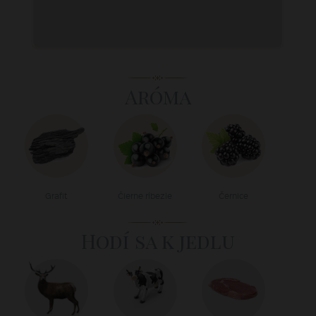
Aróma
Grafit
Čierne ríbezle
Černice
Hodí sa k jedlu