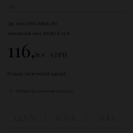
Obj. kód CHI15CAB05-210
Jednotková cena 155,80 € za 1l
116,
85 €
s DPH
Produkt nie je možné zakúpiť.
Pridať do cenovej ponuky
14,5 %
0,75 L
6 ks