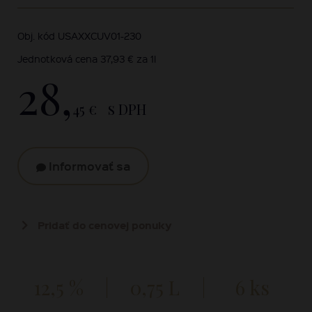
Obj. kód USAXXCUV01-230
Jednotková cena 37,93 € za 1l
28,
45 €
s DPH
Informovať sa
Pridať do cenovej ponuky
12,5 %
0,75 L
6 ks