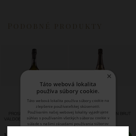
Podobné produkty
×
Táto webová lokalita
používa súbory cookie.
Táto webová lokalita používa súbory cookie na
Zardetto
Codorníu
zlepšenie používateľskej skúsenosti.
Používaním našej webovej lokality vyjadrujete
PROSECCO CONEGLIANO
CAVA LIMITED EDITION BRUT
súhlas s používaním všetkých súborov cookie v
VALDOBBIADENE SUPERIORE
RESERVA
súlade s našimi zásadami používania súborov
EXTRA DRY
cookie.
Prečítať viac
14,
10,
03 €
74 €