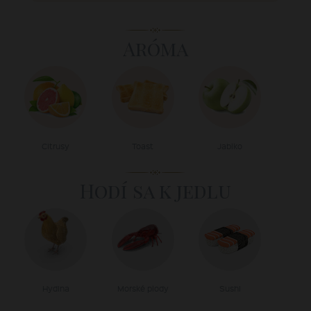
Aróma
Citrusy
Toast
Jablko
Hodí sa k jedlu
Hydina
Morské plody
Sushi