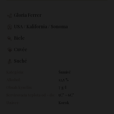
Gloria Ferrer
USA / Kalifornia / Sonoma
Biele
Cuvée
Suché
Kategória:
Šumivé
Alkohol:
12,5 %
Obsah kyselín:
7 g/l
Servírovacia teplota od - do:
5C° - 6C°
Uzáver:
Korok