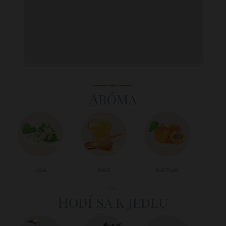
Aróma
Lipa
Med
Marhule
Hodí sa k jedlu