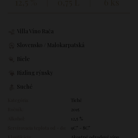
12,5 %
0,75 L
6 ks
Villa Víno Rača
Slovensko / Malokarpatská
Biele
Rizling rýnsky
Suché
Kategória:
Tiché
Ročník:
2015
Alkohol:
12,5 %
Servírovacia teplota od - do:
9C° - 8C°
Klasifikácia:
Akostné odrodové víno