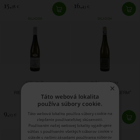
15,
16,
28 €
43 €
SKLADOM
SKLADOM
Villa Wolf
Balthasar Ress
×
RIESLING DRY 2025
RIESLING "VON UNSERM"
Táto webová lokalita
2024
používa súbory cookie.
9,
16,
Táto webová lokalita používa súbory cookie na
13 €
99 €
zlepšenie používateľskej skúsenosti.
Používaním našej webovej lokality vyjadrujete
SKLADOM
SKLADOM
súhlas s používaním všetkých súborov cookie v
súlade s našimi zásadami používania súborov