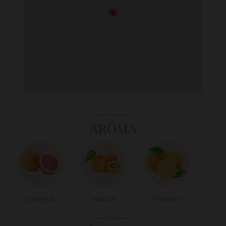
Aróma
Grapefruit
Marhule
Pomaranč