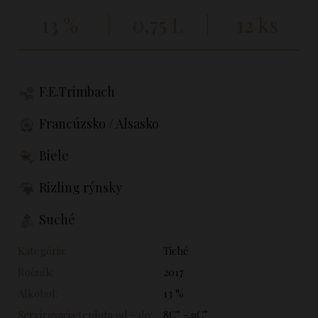
13 %
0,75 L
12 ks
F.E.Trimbach
Francúzsko / Alsasko
Biele
Rizling rýnsky
Suché
Kategória:
Tiché
Ročník:
2017
Alkohol:
13 %
Servírovacia teplota od - do:
8C° - 9C°