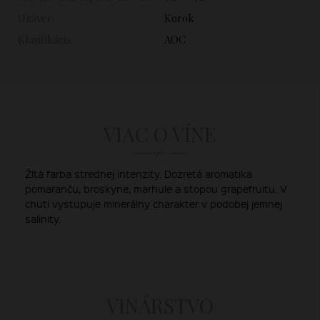
Uzáver:
Korok
Klasifikácia:
AOC
VIAC O VÍNE
Žltá farba strednej intenzity. Dozretá aromatika
pomaranču, broskyne, marhule a stopou grapefruitu. V
chuti vystupuje minerálny charakter v podobej jemnej
salinity.
VINÁRSTVO