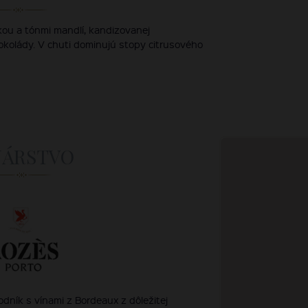
kou a tónmi mandlí, kandizovanej
čokolády. V chuti dominujú stopy citrusového
NÁRSTVO
dník s vínami z Bordeaux z dôležitej