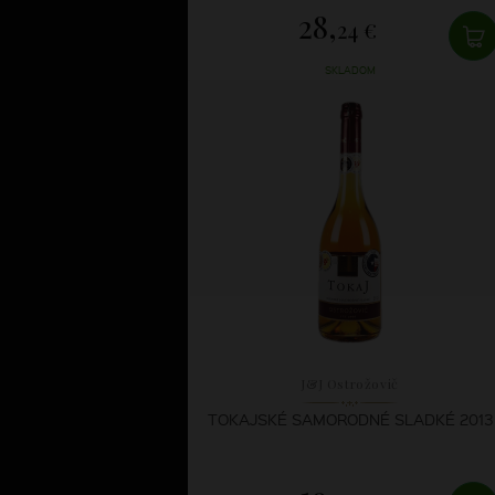
28,
24 €
SKLADOM
J&J Ostrožovič
TOKAJSKÉ SAMORODNÉ SLADKÉ 2013