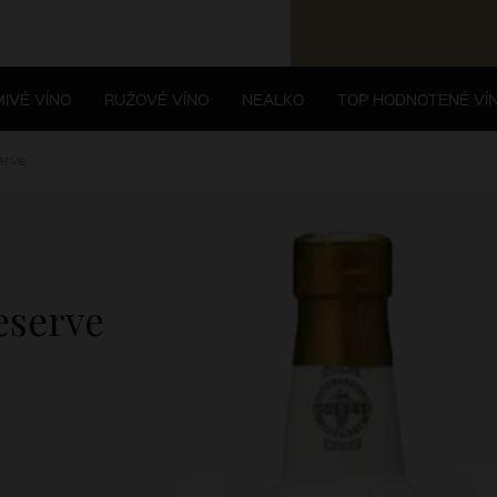
IVÉ VÍNO
RUŽOVÉ VÍNO
NEALKO
TOP HODNOTENÉ VÍ
erve
eserve