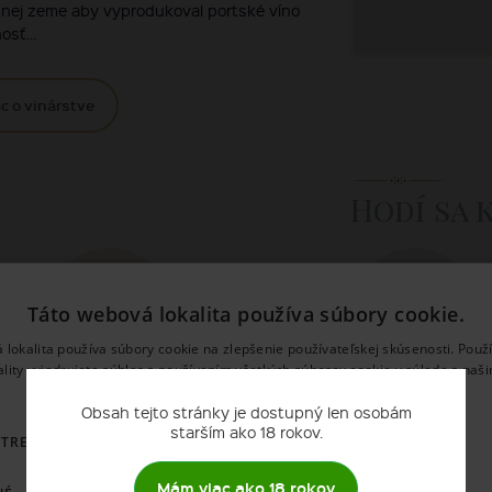
odnej zeme aby vyprodukoval portské víno
sť...
c o vinárstve
Hodí sa 
Táto webová lokalita používa súbory cookie.
 lokalita používa súbory cookie na zlepšenie používateľskej skúsenosti. Použ
ality vyjadrujete súhlas s používaním všetkých súborov cookie v súlade s naš
Pomarančová kôra
Mäkké syry
používania súborov cookie.
Prečítať viac
Obsah tejto stránky je dostupný len osobám
starším ako 18 rokov.
OTREBNÉ
VÝKONNOSŤ
CIELENIE
FUNKCIE
Mám viac ako 18 rokov