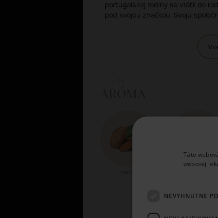
portugalskej rodiny sa vrátil do r
pod svojou značkou. Svoju spoločno
Via
Aróma
Táto webová
webovej lok
Madle
Vanilky
NEVYHNUTNE P