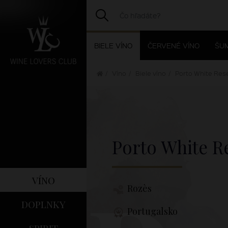
BIELE VÍNO
ČERVENÉ VÍNO
ŠUM
Víno
Biele víno
Porto White Res
Porto White R
víno
Rozès
doplnky
Portugalsko
spirit