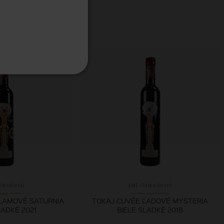
strožovič
J&J Ostrožovič
LAMOVÉ SATURNIA
TOKAJ CUVÉE ĽADOVÉ MYSTERIA
LADKÉ 2021
BIELE SLADKÉ 2018