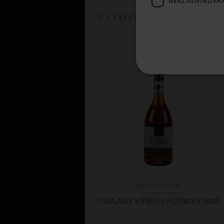
NEKLASIFIKOVA
Podobné prod
J&J Ostrožovič
TOKAJSKÝ VÝBER 3-PUTŇOVÝ 2005