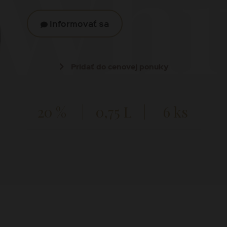
 Whi
Informovať sa
Pridať do cenovej ponuky
20 %
0,75 L
6 ks