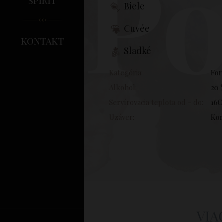
Po
Biele
Cuvée
kontakt
Sladké
Kategória:
For
Alkohol:
20
Servírovacia teplota od - do:
16C
Uzáver:
Ko
VIA