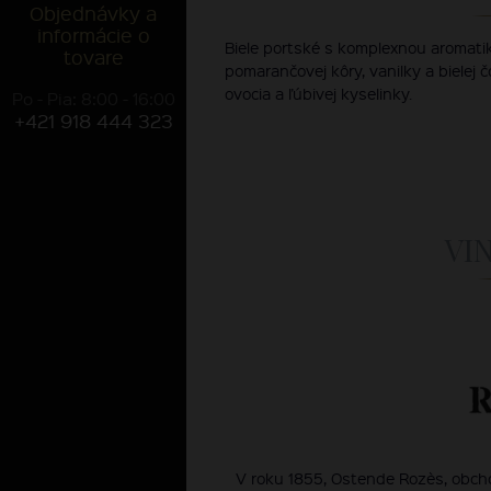
Objednávky a
informácie o
Biele portské s komplexnou aromati
tovare
pomarančovej kôry, vanilky a bielej 
ovocia a ľúbivej kyselinky.
Po - Pia: 8:00 - 16:00
+421 918 444 323
VI
V roku 1855, Ostende Rozès, obcho