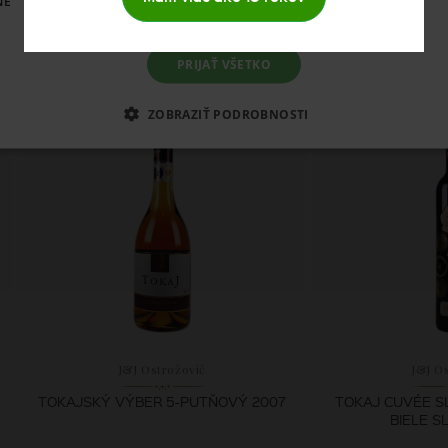
NÉ
ukty
PRIJAŤ VŠETKO
ZOBRAZIŤ PODROBNOSTI
J&J Ostrožovič
J&J O
TOKAJSKÝ VÝBER 5-PUTŇOVÝ 2007
TOKAJ CUVÉE S
BIELE S