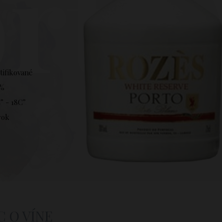
rto
tifikované
 %
° - 18C°
rok
C O VÍNE