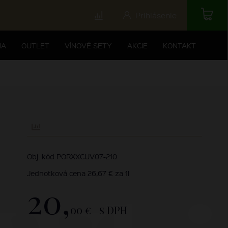
Prihlásenie
NA
OUTLET
VÍNOVÉ SETY
AKCIE
KONTAKT
Obj. kód PORXXCUV07-210
Jednotková cena 26,67 € za 1l
20,
00 €
s DPH