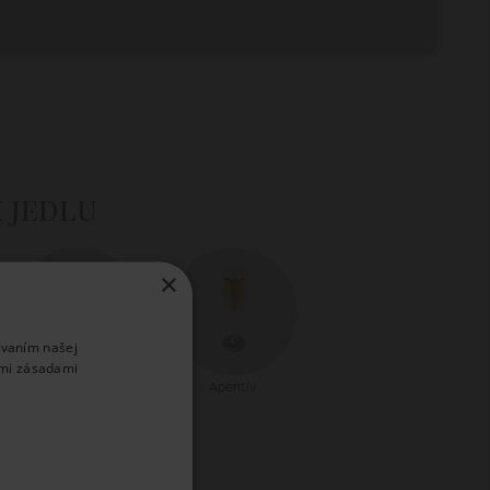
k jedlu
×
ívaním našej
imi zásadami
Dezerty
Aperitív