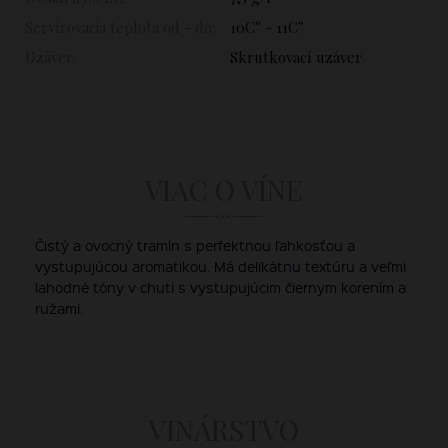
Servírovacia teplota od - do:
10C° - 11C°
Uzáver:
Skrutkovací uzáver
VIAC O VÍNE
Čistý a ovocný tramín s perfektnou ľahkosťou a
vystupujúcou aromatikou. Má delikátnu textúru a veľmi
lahodné tóny v chuti s vystupujúcim čiernym korením a
ružami.
VINÁRSTVO