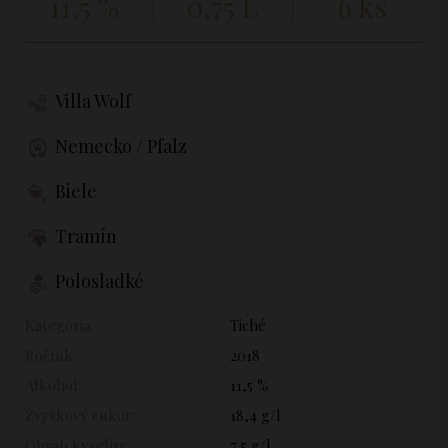
11,5 %
0,75 L
6 ks
Villa Wolf
Nemecko / Pfalz
Biele
Tramín
Polosladké
Kategória:
Tiché
Ročník:
2018
Alkohol:
11,5 %
Zvyškový cukor:
18,4 g/l
Obsah kyselín:
7,5 g/l