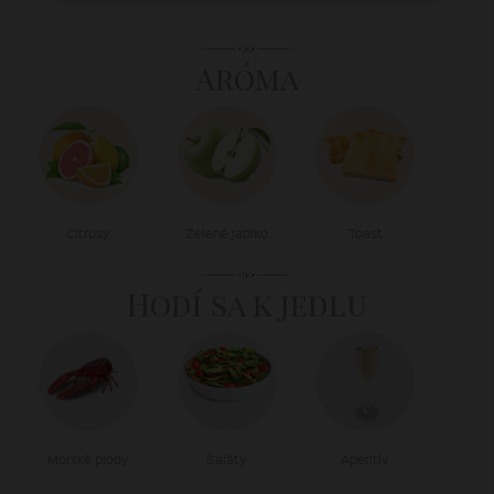
Aróma
Citrusy
Zelené jablko
Toast
Hodí sa k jedlu
Morské plody
Šaláty
Aperitív