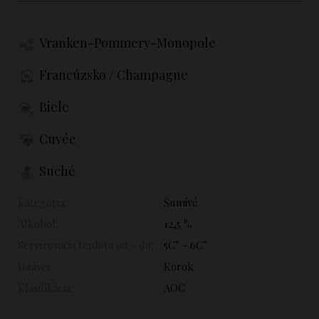
Vranken-Pommery-Monopole
Francúzsko / Champagne
Biele
Cuvée
Suché
Kategória:
Šumivé
Alkohol:
12,5 %
Servírovacia teplota od - do:
5C° - 6C°
Uzáver:
Korok
Klasifikácia:
AOC