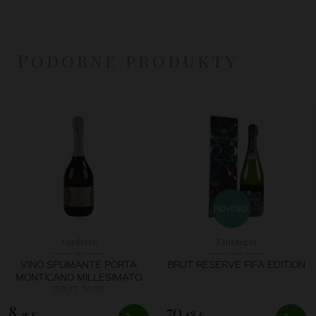
Podobné produkty
NOVINKA
Zardetto
Taittinger
VINO SPUMANTE PORTA
BRUT RESERVE FIFA EDITION
MONTICANO MILLESIMATO
BRUT 2025
8,
70,
35 €
58 €