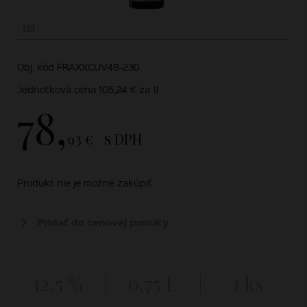
Obj. kód FRAXXCUV48-230
Jednotková cena 105,24 € za 1l
78,
93 €
s DPH
Produkt nie je možné zakúpiť.
Pridať do cenovej ponuky
12,5 %
0,75 L
1 ks