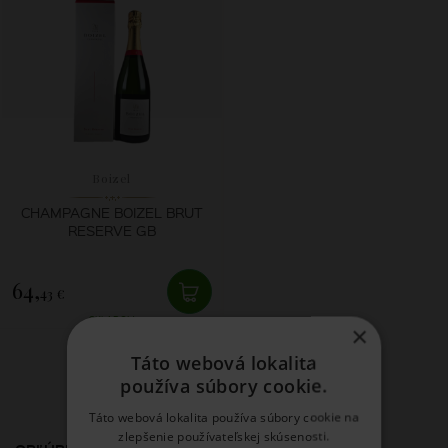
Boizel
CHAMPAGNE BOIZEL BRUT
RESERVE GB
64,
43 €
SKLADOM
×
Táto webová lokalita
Zobraziť ďalšie
používa súbory cookie.
Táto webová lokalita používa súbory cookie na
zlepšenie používateľskej skúsenosti.