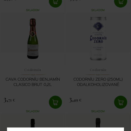
SKLADOM
SKLADOM
Codorníu
Codorníu
CAVA CODORNÍU BENJAMÍN
CODORNÍU ZERO (250ML)
CLASICO BRUT 0,2L
ODALKOHOLIZOVANÉ
3,
3,
71 €
49 €
SKLADOM
SKLADOM