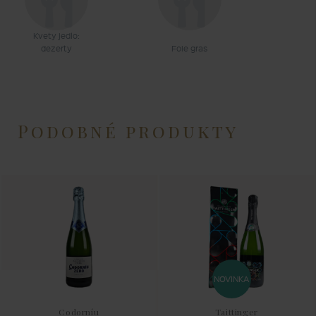
Kvety jedlo:
dezerty
Foie gras
Podobné produkty
NOVINKA
Codorníu
Taittinger