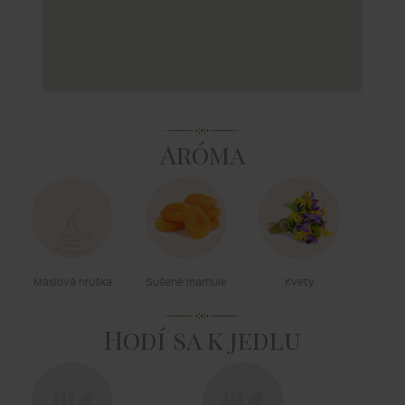
Aróma
Maslová hruška
Sušené marhule
Kvety
Hodí sa k jedlu