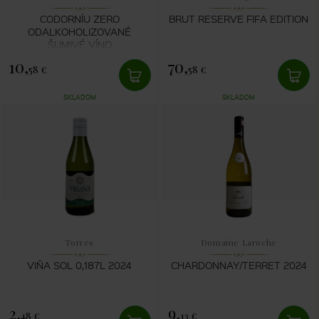
CODORNÍU ZERO
BRUT RESERVE FIFA EDITION
ODALKOHOLIZOVANÉ
ŠUMIVÉ VÍNO
10,
70,
58 €
58 €
SKLADOM
SKLADOM
Torres
Domaine Laroche
VIŇA SOL 0,187L 2024
CHARDONNAY/TERRET 2024
2,
9,
48 €
13 €