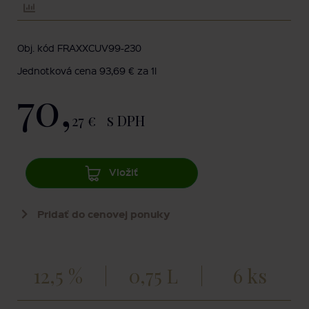
Obj. kód FRAXXCUV99-230
Jednotková cena 93,69 € za 1l
70,
27 €
s DPH
Vložiť
Pridať do cenovej ponuky
12,5 %
0,75 L
6 ks