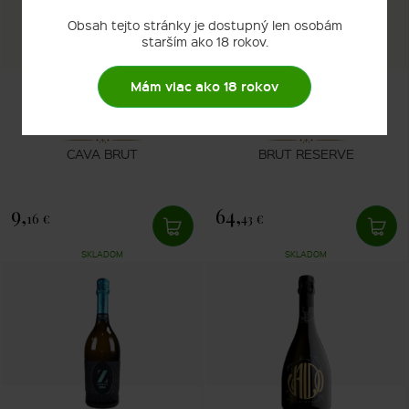
Obsah tejto stránky je dostupný len osobám
starším ako 18 rokov.
Mám viac ako 18 rokov
Codorníu
Taittinger
CAVA BRUT
BRUT RESERVE
9,
64,
16 €
43 €
SKLADOM
SKLADOM