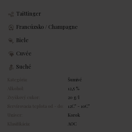
Taittinger
Francúzsko / Champagne
Biele
Cuvée
Suché
Kategória:
Šumivé
Alkohol:
12,5 %
Zvyškový cukor:
20 g/l
Servírovacia teplota od - do:
12C° - 10C°
Uzáver:
Korok
Klasifikácia:
AOC