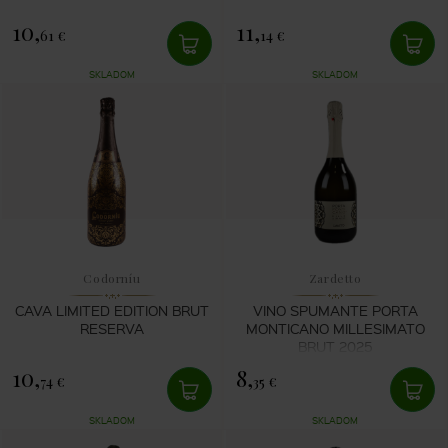
10,
11,
61 €
14 €
SKLADOM
SKLADOM
Codorníu
Zardetto
CAVA LIMITED EDITION BRUT
VINO SPUMANTE PORTA
RESERVA
MONTICANO MILLESIMATO
BRUT 2025
10,
8,
74 €
35 €
SKLADOM
SKLADOM