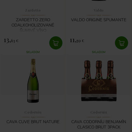
Zardetto
Valdo
ZARDETTO ZERO
VALDO ORIGINE SPUMANTE
ODALKOHOLIZOVANÉ
ŠUMIVÉ VÍNO
13,
11,
63 €
59 €
SKLADOM
SKLADOM
Codorníu
Codorníu
CAVA CUVE BRUT NATURE
CAVA CODORNÍU BENJAMÍN
CLASICO BRUT 3PACK