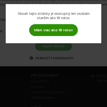
ality vyjadrujete súhlas s používaním všetkých súborov cookie v súlade s naš
Zrušiť filter
používania súborov cookie.
Prečítať viac
Obsah tejto stránky je dostupný len osobám
starším ako 18 rokov.
OTREBNÉ
VÝKONNOSŤ
CIELENIE
FUNKCIE
Akcia
Na sklade
Top
Novin
Mám viac ako 18 rokov
NÉ
Ľutujeme, žiaden produkt sa nen
PRIJAŤ VŠETKO
ZOBRAZIŤ PODROBNOSTI
PRE ZÁKAZNÍKOV
Mapa 
Rekla
Registrácia
Doprava
Reklamačný poriadok
Zobraziť viac
O NÁS