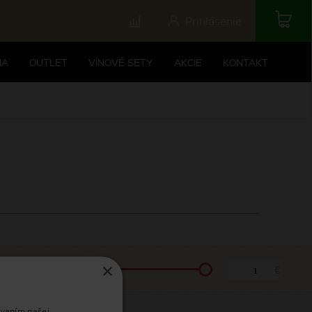
Prihlásenie
NA
OUTLET
VÍNOVÉ SETY
AKCIE
KONTAKT
×
€
€
ívaním našej