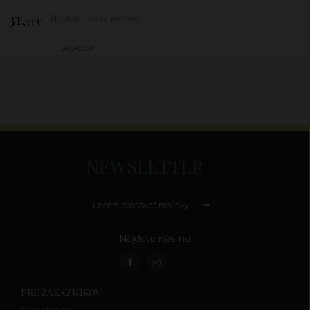
31,
Produkt nie je možné
33 €
zakúpiť.
SKLADOM
NEWSLETTER
Chcem dostávať novinky
Nájdete nás na
PRE ZÁKAZNÍKOV
Registrácia