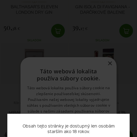
BALTHASAR'S ELEVEN
GIN ISOLA DI FAVIGNANA -
LONDON DRY GIN
DARČRKOVÉ BALENIE
50,
39,
38 €
17 €
SKLADOM
SKLADOM
×
Táto webová lokalita
používa súbory cookie.
Táto webová lokalita používa súbory cookie na
zlepšenie používateľskej skúsenosti.
Používaním našej webovej lokality vyjadrujete
Mirabeau en Provence
Mr.Daiquiri spirits
súhlas s používaním všetkých súborov cookie v
súlade s našimi zásadami používania súborov
MIRABEAU ROSÉ GIN GB
THE LOVERS RUM 43%
cookie.
Prečítať viac
Obsah tejto stránky je dostupný len osobám
starším ako 18 rokov.
44,
39,
NEVYHNUTNE POTREBNÉ
42 €
03 €