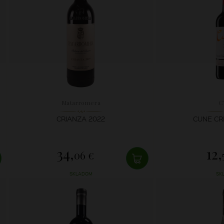
Matarromera
C
CRIANZA 2022
CUNE CR
34,
12,
06 €
SKLADOM
SK