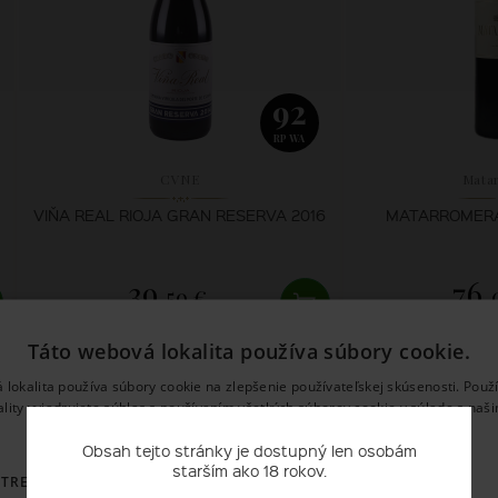
92
RP WA
CVNE
Mata
VIŇA REAL RIOJA GRAN RESERVA 2016
MATARROMERA 
39,
76,
59 €
SKLADOM
SK
Táto webová lokalita používa súbory cookie.
 lokalita používa súbory cookie na zlepšenie používateľskej skúsenosti. Použ
ality vyjadrujete súhlas s používaním všetkých súborov cookie v súlade s naš
používania súborov cookie.
Prečítať viac
Obsah tejto stránky je dostupný len osobám
starším ako 18 rokov.
OTREBNÉ
VÝKONNOSŤ
CIELENIE
FUNKCIE