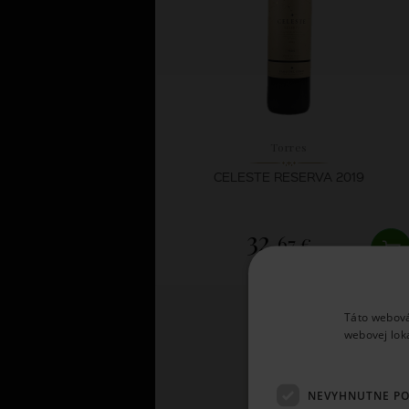
Torres
CELESTE RESERVA 2019
32,
67 €
SKLADOM
Táto webová
webovej lok
NEVYHNUTNE P