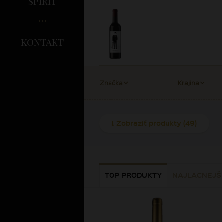
spirit
kontakt
Značka
Krajina
Zobraziť produkty
(49)
TOP PRODUKTY
NAJLACNEJŠ