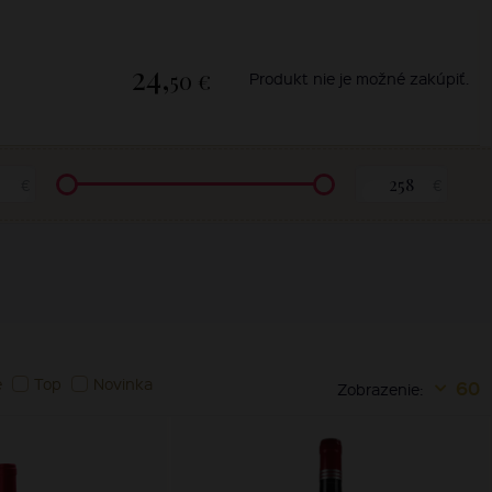
24,
50 €
Produkt nie je možné zakúpiť.
€
€
e
Top
Novinka
60
Zobrazenie: