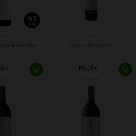
93
RP WA
VNE
CVNE
JA RESERVA 2019
CUNE RESERVA 2019
19,
56 €
78 €
LADOM
SKLADOM