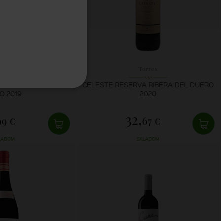
orres
Torres
ORRES SL PAGO DEL
CELESTE RESERVA RIBERA DEL DUERO
O 2019
2020
32,
99 €
67 €
LADOM
SKLADOM