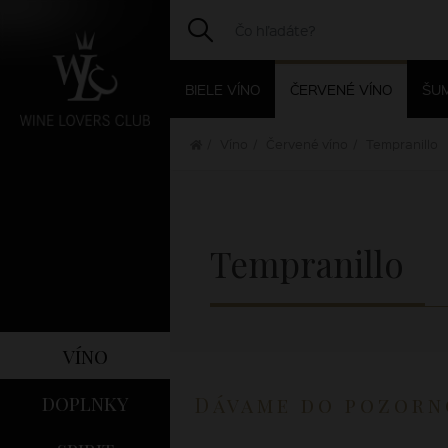
BIELE VÍNO
ČERVENÉ VÍNO
ŠUM
Víno
Červené víno
Tempranillo
Tempranillo
víno
doplnky
Dávame do pozorn