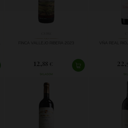
CVNE
C
L
FINCA VALLEJO RIBERA 2023
VŇA REAL RIO
12,
22,
88 €
SKLADOM
SK