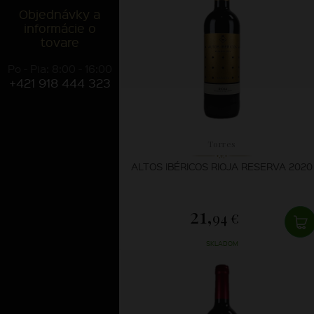
Objednávky a
informácie o
tovare
Po - Pia: 8:00 - 16:00
+421 918 444 323
Torres
ALTOS IBÉRICOS RIOJA RESERVA 2020
21,
94 €
SKLADOM