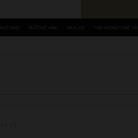
IVÉ VÍNO
RUŽOVÉ VÍNO
NEALKO
TOP HODNOTENÉ VÍ
osti