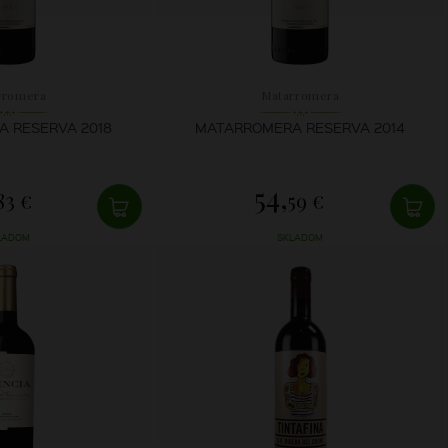
rromera
Matarromera
 RESERVA 2018
MATARROMERA RESERVA 2014
54,
83 €
59 €
LADOM
SKLADOM