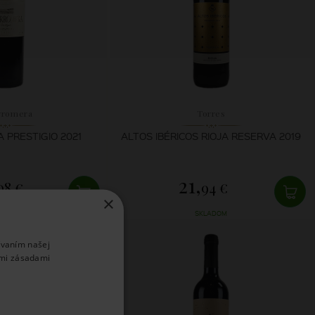
rromera
Torres
PRESTIGIO 2021
ALTOS IBÉRICOS RIOJA RESERVA 2019
21,
08 €
94 €
×
LADOM
SKLADOM
ívaním našej
imi zásadami