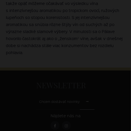
takže opäť môžeme očakávať vo výsledku vína
s intenzívnejšou aromatikou po tropickom ovocí, ružových
lupeňoch so stopou korenistosti. S jej intenzívnejšou
aromatikou sa snúbia rôzne štýly vín od suchých až po
výrazne sladké slamové výbery. V minulosti sa o Pálave
hovorilo častokrát aj ako o „ženskom“ víne, avšak v dnešnej
dobe si nachádza stále viac konzumentov bez rozdielu
pohlavia.
NEWSLETTER
Chcem dostávať novinky
Nájdete nás na