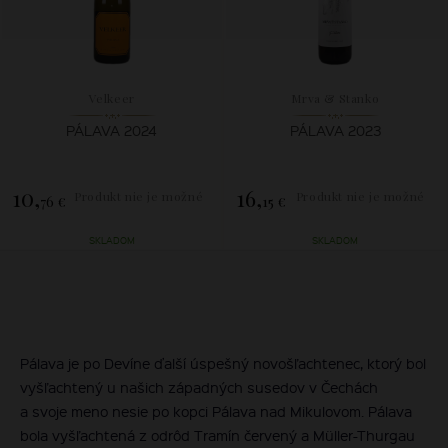
Velkeer
Mrva & Stanko
PÁLAVA 2024
PÁLAVA 2023
10,
16,
Produkt nie je možné
Produkt nie je možné
76 €
15 €
zakúpiť.
zakúpiť.
SKLADOM
SKLADOM
Pálava je po Devíne ďalší úspešný novošľachtenec, ktorý bol
vyšľachtený u našich západných susedov v Čechách
a svoje meno nesie po kopci Pálava nad Mikulovom. Pálava
bola vyšľachtená z odrôd Tramín červený a Müller-Thurgau