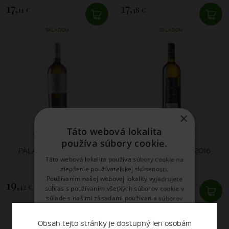
17,
17,
11 €
38 €
SKLADOM
SKLADOM
×
Táto webová lokalita
Vinařství Volařík
Vinařství Volařík
používa súbory cookie.
PÁLAVA TERROIR 2019
PÁLAVA PURMICE 2016
Táto webová lokalita používa súbory cookie na
zlepšenie používateľskej skúsenosti.
Používaním našej webovej lokality vyjadrujete
19,
17,
42 €
66 €
súhlas s používaním všetkých súborov cookie v
súlade s našimi zásadami používania súborov
SKLADOM
SKLADOM
cookie.
Prečítať viac
Obsah tejto stránky je dostupný len osobám