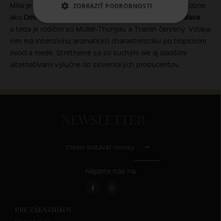
Mília je ďalší v rade slovenských novošlachtencov podobne
ZOBRAZIŤ PODROBNOSTI
ako
Devín
. Je vyšlachtená z obdobných odrôd ako
Pálava
a teda je rodičmi sú Müller-Thurgau a Tramín červený. Vďaka
nim má intenzívnu aromatickú charakteristiku po tropickom
ovocí a mede. Stretneme sa so suchým ale aj sladšími
alternatívami výlučne od slovenských producentov.
NEWSLETTER
Chcem dostávať novinky
Nájdete nás na
PRE ZÁKAZNÍKOV