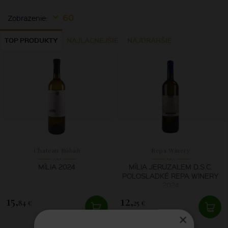
60
Zobrazenie:
TOP PRODUKTY
NAJLACNEJŠIE
NAJDRAHŠIE
Chateau Rúbaň
Repa Winery
MÍLIA 2024
MÍLIA JERUZALEM D.S.C.
POLOSLADKÉ REPA WINERY
2024
15,
12,
84 €
25 €
×
SKLADOM
SKLADOM